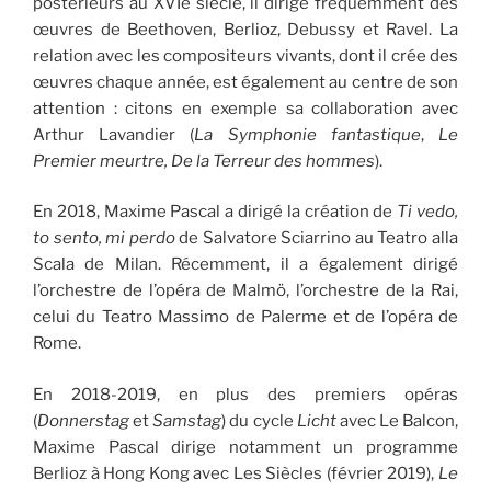
postérieurs au XVIe siècle, il dirige fréquemment des
œuvres de Beethoven, Berlioz, Debussy et Ravel. La
relation avec les compositeurs vivants, dont il crée des
œuvres chaque année, est également au centre de son
attention : citons en exemple sa collaboration avec
Arthur Lavandier (
La Symphonie fantastique
,
Le
Premier meurtre, De la Terreur des hommes
).
En 2018, Maxime Pascal a dirigé la création de
Ti vedo,
to sento, mi perdo
de Salvatore Sciarrino au Teatro alla
Scala de Milan. Récemment, il a également dirigé
l’orchestre de l’opéra de Malmö, l’orchestre de la Rai,
celui du Teatro Massimo de Palerme et de l’opéra de
Rome.
En 2018-2019, en plus des premiers opéras
(
Donnerstag
et
Samstag
) du cycle
Licht
avec Le Balcon,
Maxime Pascal dirige notamment un programme
Berlioz à Hong Kong avec Les Siècles (février 2019),
Le