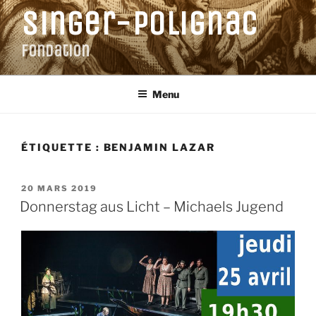
Aller
Singer-Polignac
au
contenu
Fondation
principal
Menu
ÉTIQUETTE :
BENJAMIN LAZAR
PUBLIÉ
20 MARS 2019
LE
Donnerstag aus Licht – Michaels Jugend