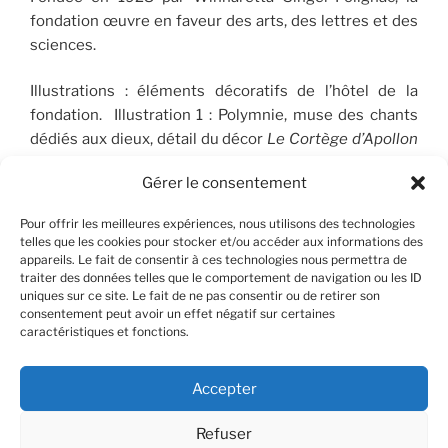
fondation œuvre en faveur des arts, des lettres et des
sciences.
Illustrations : éléments décoratifs de l’hôtel de la
fondation. Illustration 1 : Polymnie, muse des chants
dédiés aux dieux, détail du décor
Le Cortège d’Apollon
(1910-1912), peint par José Maria Sert (1874-1945), qui
Gérer le consentement
orne le plafond du Salon de musique. © FSP/OLG
Pour offrir les meilleures expériences, nous utilisons des technologies
telles que les cookies pour stocker et/ou accéder aux informations des
appareils. Le fait de consentir à ces technologies nous permettra de
RECHERCHER
traiter des données telles que le comportement de navigation ou les ID
uniques sur ce site. Le fait de ne pas consentir ou de retirer son
consentement peut avoir un effet négatif sur certaines
Recherche
Recher
caractéristiques et fonctions.
pour
:
Accepter
Refuser
Facebook
X
Instagram
Contact
YouTube