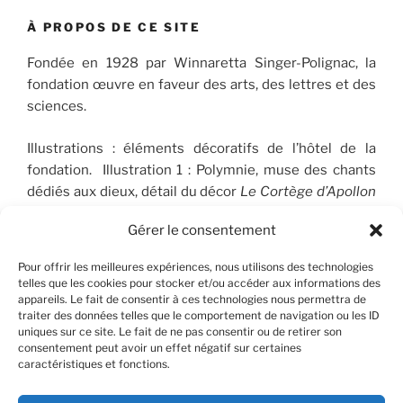
À PROPOS DE CE SITE
Fondée en 1928 par Winnaretta Singer-Polignac, la
fondation œuvre en faveur des arts, des lettres et des
sciences.
Illustrations : éléments décoratifs de l’hôtel de la
fondation. Illustration 1 : Polymnie, muse des chants
dédiés aux dieux, détail du décor
Le Cortège d’Apollon
(1910-1912), peint par José Maria Sert (1874-1945), qui
Gérer le consentement
orne le plafond du Salon de musique. © FSP/OLG
Pour offrir les meilleures expériences, nous utilisons des technologies
telles que les cookies pour stocker et/ou accéder aux informations des
appareils. Le fait de consentir à ces technologies nous permettra de
RECHERCHER
traiter des données telles que le comportement de navigation ou les ID
uniques sur ce site. Le fait de ne pas consentir ou de retirer son
consentement peut avoir un effet négatif sur certaines
Recherche
Recher
caractéristiques et fonctions.
pour
: