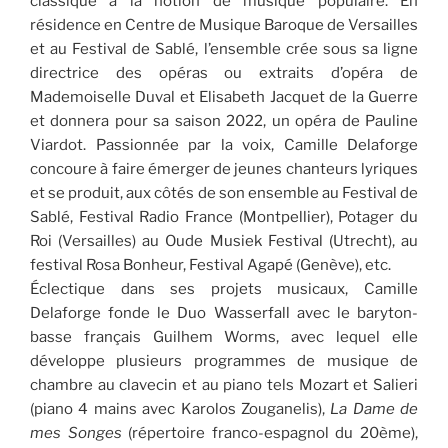
classique à la notion de musique populaire. En
résidence en Centre de Musique Baroque de Versailles
et au Festival de Sablé, l’ensemble crée sous sa ligne
directrice des opéras ou extraits d’opéra de
Mademoiselle Duval et Elisabeth Jacquet de la Guerre
et donnera pour sa saison 2022, un opéra de Pauline
Viardot. Passionnée par la voix, Camille Delaforge
concoure à faire émerger de jeunes chanteurs lyriques
et se produit, aux côtés de son ensemble au Festival de
Sablé, Festival Radio France (Montpellier), Potager du
Roi (Versailles) au Oude Musiek Festival (Utrecht), au
festival Rosa Bonheur, Festival Agapé (Genève), etc.
Éclectique dans ses projets musicaux, Camille
Delaforge fonde le Duo Wasserfall avec le baryton-
basse français Guilhem Worms, avec lequel elle
développe plusieurs programmes de musique de
chambre au clavecin et au piano tels Mozart et Salieri
(piano 4 mains avec Karolos Zouganelis),
La Dame de
mes Songes
(répertoire franco-espagnol du 20ème),