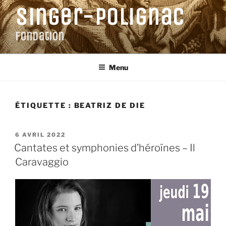
Aller
Singer-Polignac
au
contenu
Fondation
principal
Menu
ÉTIQUETTE :
BEATRIZ DE DIE
PUBLIÉ
6 AVRIL 2022
LE
Cantates et symphonies d’héroïnes – Il
Caravaggio