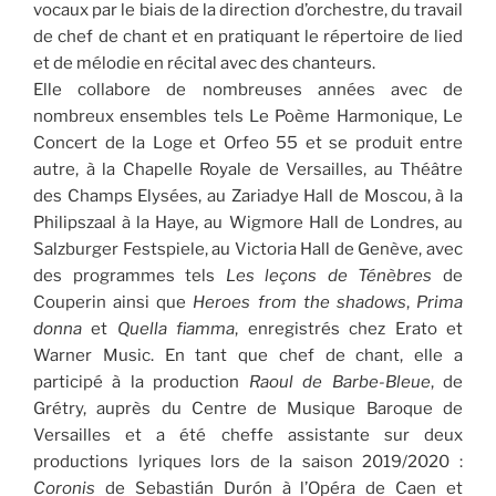
vocaux par le biais de la direction d’orchestre, du travail
de chef de chant et en pratiquant le répertoire de lied
et de mélodie en récital avec des chanteurs.
Elle collabore de nombreuses années avec de
nombreux ensembles tels Le Poème Harmonique, Le
Concert de la Loge et Orfeo 55 et se produit entre
autre, à la Chapelle Royale de Versailles, au Théâtre
des Champs Elysées, au Zariadye Hall de Moscou, à la
Philipszaal à la Haye, au Wigmore Hall de Londres, au
Salzburger Festspiele, au Victoria Hall de Genève, avec
des programmes tels
Les leçons de Ténèbres
de
Couperin ainsi que
Heroes from the shadows
,
Prima
donna
et
Quella fiamma
, enregistrés chez Erato et
Warner Music. En tant que chef de chant, elle a
participé à la production
Raoul de Barbe-Bleue
, de
Grétry, auprès du Centre de Musique Baroque de
Versailles et a été cheffe assistante sur deux
productions lyriques lors de la saison 2019/2020 :
Coronis
de Sebastián Durón à l’Opéra de Caen et