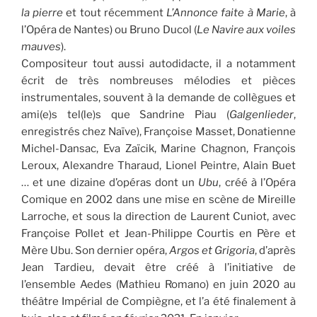
la pierre
et tout récemment
L’Annonce faite à Marie
, à
l’Opéra de Nantes) ou Bruno Ducol (
Le Navire aux voiles
mauves
).
Compositeur tout aussi autodidacte, il a notamment
écrit de très nombreuses mélodies et pièces
instrumentales, souvent à la demande de collègues et
ami(e)s tel(le)s que Sandrine Piau (
Galgenlieder
,
enregistrés chez Naïve), Françoise Masset, Donatienne
Michel-Dansac, Eva Zaïcik, Marine Chagnon, François
Leroux, Alexandre Tharaud, Lionel Peintre, Alain Buet
… et une dizaine d’opéras dont un
Ubu
, créé à l’Opéra
Comique en 2002 dans une mise en scène de Mireille
Larroche, et sous la direction de Laurent Cuniot, avec
Françoise Pollet et Jean-Philippe Courtis en Père et
Mère Ubu. Son dernier opéra,
Argos et Grigoria
, d’après
Jean Tardieu, devait être créé à l’initiative de
l’ensemble Aedes (Mathieu Romano) en juin 2020 au
théâtre Impérial de Compiègne, et l’a été finalement à