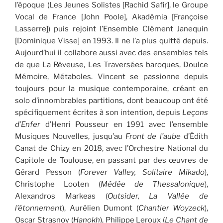
l’époque (Les Jeunes Solistes [Rachid Safir], le Groupe
Vocal de France [John Poole], Akadêmia [Françoise
Lasserre]) puis rejoint l’Ensemble Clément Janequin
[Dominique Visse] en 1993. Il ne l’a plus quitté depuis.
Aujourd’hui il collabore aussi avec des ensembles tels
de que La Rêveuse, Les Traversées baroques, Doulce
Mémoire, Métaboles. Vincent se passionne depuis
toujours pour la musique contemporaine, créant en
solo d’innombrables partitions, dont beaucoup ont été
spécifiquement écrites à son intention, depuis
Leçons
d’Enfer
d’Henri Pousseur en 1991 avec l’ensemble
Musiques Nouvelles, jusqu’au
Front de l’aube
d’Édith
Canat de Chizy en 2018, avec l’Orchestre National du
Capitole de Toulouse, en passant par des œuvres de
Gérard Pesson (
Forever Valley, Solitaire Mikado
),
Christophe Looten (
Médée de Thessalonique
),
Alexandros Markeas (
Outsider, La Vallée de
l’étonnement
), Aurélien Dumont (
Chantier Woyzeck
),
Oscar Strasnoy (
Hanokh
), Philippe Leroux (
Le Chant de