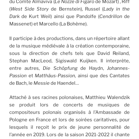
du Comte Almaviva (
Le Nozze di Figaro
de Mozart) , Riff
(
West Side Story
de Bernstein), Russel (
Lady in the
Dark
de Kurt Weil) ainsi que Pandolfe (
Cendrillon
de
Massenet) et Marcello (La Bohème).
Il participe à des productions, dans un répertoire allant
de la musique médiévale à la création contemporaine,
sous la direction de chefs tels que David Reiland,
Stephan MacLeod, Sigiswald Kuijken. Il interprète,
entre autres,
Die Schöpfung
de Haydn,
Johannes-
Passion
et
Matthäus-Passion,
ainsi que des Cantates
de Bach, le
Messie
de Haendel…
Attaché à ses racines polonaises, Matthieu Walendzik
se produit lors de concerts de musiques de
compositeurs polonais organisés à l’Ambassade de
Pologne en France et lors de soirées caritatives, pour
lesquels il reçoit le prix de jeune personnalité de
l’année en 2019. Lors de la saison 2021-2022 il chante