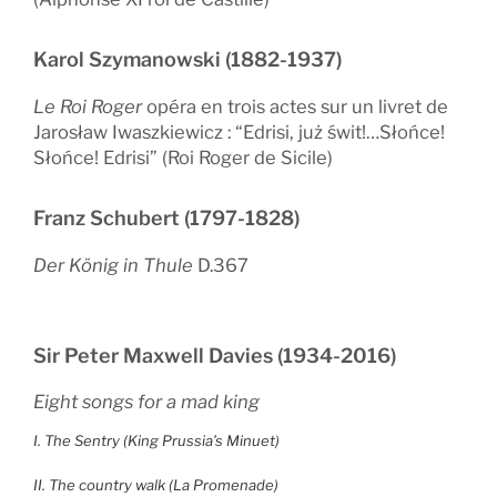
Karol Szymanowski (1882-1937)
Le Roi Roger
opéra en trois actes sur un livret de
Jarosław Iwaszkiewicz : “Edrisi, już świt!…Słońce!
Słońce! Edrisi” (Roi Roger de Sicile)
Franz Schubert (1797-1828)
Der König in Thule
D.367
Sir Peter Maxwell Davies (1934-2016)
Eight songs for a mad king
I. The Sentry (King Prussia’s Minuet)
II. The country walk (La Promenade)