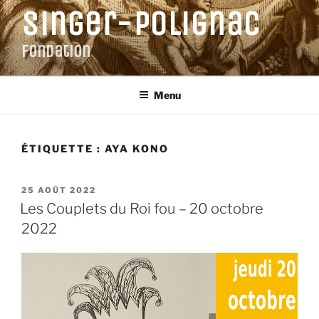
Aller
Singer-Polignac
au
contenu
Fondation
principal
Menu
ÉTIQUETTE :
AYA KONO
PUBLIÉ
25 AOÛT 2022
LE
Les Couplets du Roi fou – 20 octobre
2022