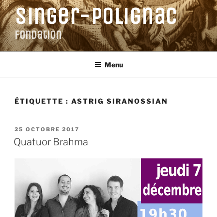
Aller
Singer-Polignac
au
contenu
Fondation
principal
Menu
ÉTIQUETTE :
ASTRIG SIRANOSSIAN
PUBLIÉ
25 OCTOBRE 2017
LE
Quatuor Brahma