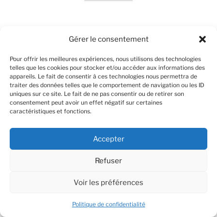
Nathanaël Gouin piano
Gérer le consentement
Nathanaël Gouin commence l’étude du piano et du
Pour offrir les meilleures expériences, nous utilisons des technologies
violon à l’âge de trois ans. Formé au Conservatoire de
telles que les cookies pour stocker et/ou accéder aux informations des
Paris, à la Juillard School de New York, mais également
appareils. Le fait de consentir à ces technologies nous permettra de
aux Hochschule für Musik de Freiburg et de Munich, il
traiter des données telles que le comportement de navigation ou les ID
uniques sur ce site. Le fait de ne pas consentir ou de retirer son
fut aussi en résidence à la Chapelle Musicale Reine
consentement peut avoir un effet négatif sur certaines
Elizabeth de Belgique, auprès de Maria Joao Pires, qui
caractéristiques et fonctions.
le présente ainsi au public depuis 2014 dans le cadre
du projet Partitura, concept qui allie différentes
Accepter
générations de musiciens dans le partage de la scène.
Refuser
En 2016, l’enregistrement du concerto pour piano et
orchestre d’Edouard Lalo avec l’orchestre
Voir les préférences
symphonique de Liège placé sous la direction de Jean-
Jacques Kantorow (Label Outhere) reçoit les
Politique de confidentialité
meilleures critiques. Nathanaël Gouin a également