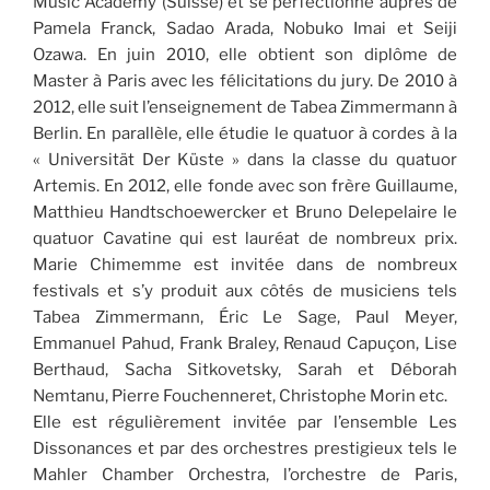
Music Academy (Suisse) et se perfectionne auprès de
Pamela Franck, Sadao Arada, Nobuko Imai et Seiji
Ozawa. En juin 2010, elle obtient son diplôme de
Master à Paris avec les félicitations du jury. De 2010 à
2012, elle suit l’enseignement de Tabea Zimmermann à
Berlin. En parallèle, elle étudie le quatuor à cordes à la
« Universität Der Küste » dans la classe du quatuor
Artemis. En 2012, elle fonde avec son frère Guillaume,
Matthieu Handtschoewercker et Bruno Delepelaire le
quatuor Cavatine qui est lauréat de nombreux prix.
Marie Chimemme est invitée dans de nombreux
festivals et s’y produit aux côtés de musiciens tels
Tabea Zimmermann, Éric Le Sage, Paul Meyer,
Emmanuel Pahud, Frank Braley, Renaud Capuçon, Lise
Berthaud, Sacha Sitkovetsky, Sarah et Déborah
Nemtanu, Pierre Fouchenneret, Christophe Morin etc.
Elle est régulièrement invitée par l’ensemble Les
Dissonances et par des orchestres prestigieux tels le
Mahler Chamber Orchestra, l’orchestre de Paris,