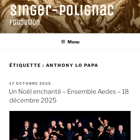
Aller
Singer-Polignac
au
contenu
Fondation
principal
Menu
ÉTIQUETTE :
ANTHONY LO PAPA
PUBLIÉ
17 OCTOBRE 2025
LE
Un Noël enchanté – Ensemble Aedes – 18
décembre 2025