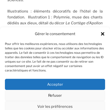
Illustrations : éléments décoratifs de l’hôtel de la
fondation. Illustration 1 : Polymnie, muse des chants
dédiés aux dieux, détail du décor
Le Cortège d’Apollon
(1910-1912), peint par José Maria Sert (1874-1945), qui
Gérer le consentement
orne le plafond du Salon de musique. © FSP/OLG
Pour offrir les meilleures expériences, nous utilisons des technologies
telles que les cookies pour stocker et/ou accéder aux informations des
appareils. Le fait de consentir à ces technologies nous permettra de
RECHERCHER
traiter des données telles que le comportement de navigation ou les ID
uniques sur ce site. Le fait de ne pas consentir ou de retirer son
consentement peut avoir un effet négatif sur certaines
Recherche
Recher
caractéristiques et fonctions.
pour
:
Accepter
Refuser
Facebook
X
Instagram
Contact
YouTube
Voir les préférences