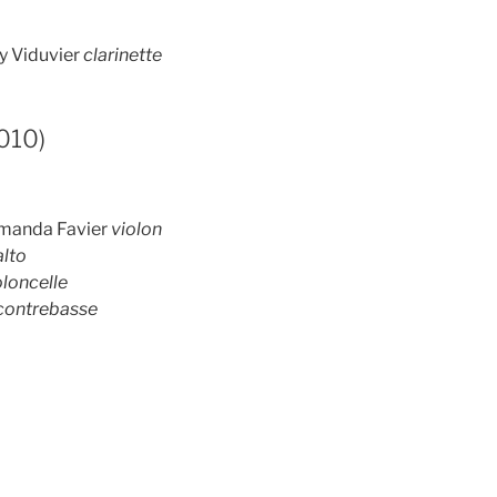
 Viduvier
clarinette
010)
Amanda Favier
violon
alto
oloncelle
contrebasse