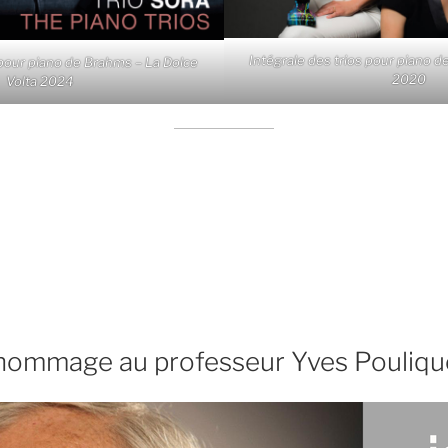
Intégrale des trios pour piano 
 pour piano de Brahms – La Dolce
2020
Volta 2024
k
y
hommage au professeur Yves Pouliq