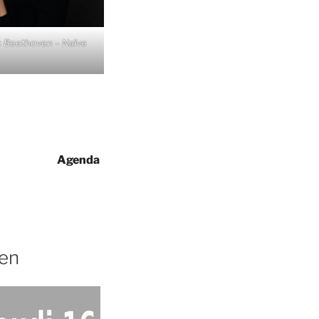
de Beethoven – Naïve
Agenda
uen