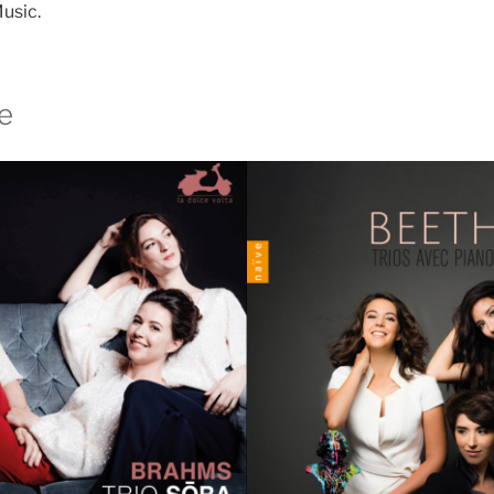
usic.
e