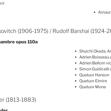
aux
Amaury
ovitch (1906-1975) / Rudolf Barshai (1924-2
hambre opus 110a
Shuichi Okada, 
Adrien Boisseau
Adrien Bellom
vi
Simon Guidicelli
Quatuor Hanson
Quatuor Elmire
Quatuor Mona
r (1813-1883)
der