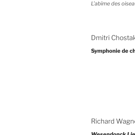
L’abîme des oise
Dmitri Chostak
Symphonie de c
Richard Wagne
Wesendonck Lie