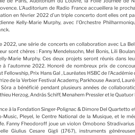
nie de Paris, Auditorium du Louvre, la Folle Journée de 
rovence. L’Auditorium de Radio France accueillera le proch
éation en février 2022 d’un triple concerto dont elles ont
dienne Kelly-Marie Murphy, avec l’Orchestre Philharmoniq
anck.
e 2022, une série de concerts en collaboration avec La Bel
eur sont chères : Fanny Mendelssohn, Mel Bonis, Lili Boula
elly-Marie Murphy. Ces deux projets seront réunis dans le
ve à l’automne 2022. Honoré de nombreux prix de concour
ust Fellowship, Prix Hans Gal , Lauréates HSBC de l’Académie d
rize de la Verbier Festival Academy, Parkhouse Award, Lauré
 Sōra a bénéficié pendant plusieurs années de collaborat
thieu Herzog, András Schiff, Menahem Pressler et le Quatuor
ence à la Fondation Singer-Polignac & Dimore Del Quartetto et
-Music, Pleyel, le Centre National de la Musique, et le mé
fe. Fanny Fheodoroff joue un violon Omobono Stradivarius
elle Giulius Cesare Gigli (1767), instruments généreuse