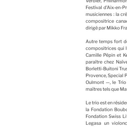
Verbier, Philharmo
Festival d’Aix-en-P
musiciennes : la cr
compositrice cana
dirigé par Mikko Fr
Autre temps fort d
compositrices qui l
Camille Pépin et K
paraître chez Naï
Borletti-Buitoni Tr
Provence, Special P
Oulmont —, le Trio
maîtres tels que Ma
Le trio est en résid
la Fondation Boubo
Fondation Swiss Li
Legasa un violonc