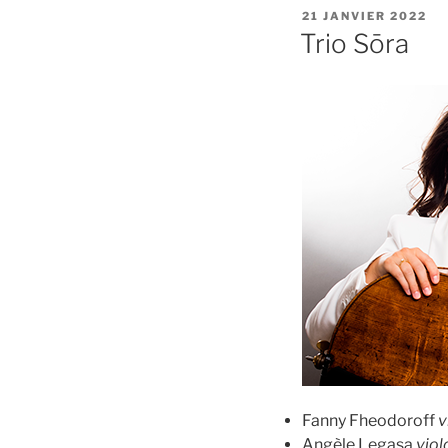
PUBLIÉ
21 JANVIER 2022
LE
Trio Sōra
Fanny Fheodoroff
v
Angèle Legasa
viol