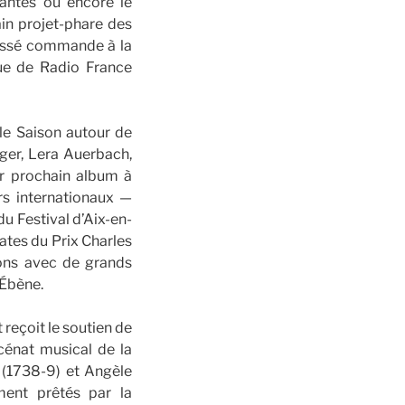
Nantes ou encore le
ain projet-phare des
 passé commande à la
ue de Radio France
le Saison autour de
nger, Lera Auerbach,
ur prochain album à
s internationaux —
u Festival d’Aix-en-
ates du Prix Charles
ions avec de grands
 Ébène.
 reçoit le soutien de
cénat musical de la
 (1738-9) et Angèle
ment prêtés par la