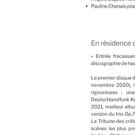
Pauline Chenais
pia
En résidence 
« Entrée fracassa
discographie de hau
Le premier disque du
novembre 2020), i
rigoureuses ; un
Deutschlandfunk Kul
2021, meilleur alb
version du trio Op.
La Tribune des crit
scènes les plus pr