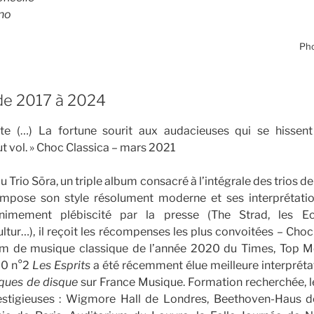
no
Pho
de 2017 à 2024
nte (…) La fortune sourit aux audacieuses qui se hisse
t vol. » Choc Classica – mars 2021
 Trio Sōra, un triple album consacré à l’intégrale des trios 
mpose son style résolument moderne et ses interprétation
animement plébiscité par la presse (The Strad, les E
tur…), il reçoit les récompenses les plus convoitées – Choc
um de musique classique de l’année 2020 du Times, Top M
70 n°2
Les Esprits
a été récemment élue meilleure interpréta
iques de disque
sur France Musique. Formation recherchée, le
estigieuses : Wigmore Hall de Londres, Beethoven-Haus d