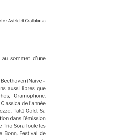
to : Astrid di Crollalanza
nt au sommet d’une
de Beethoven (Naïve –
s aussi libres que
chos, Gramophone,
 Classica de l’année
ezzo, Tak1 Gold. Sa
tion dans l’émission
 Trio Sōra foule les
e Bonn, Festival de