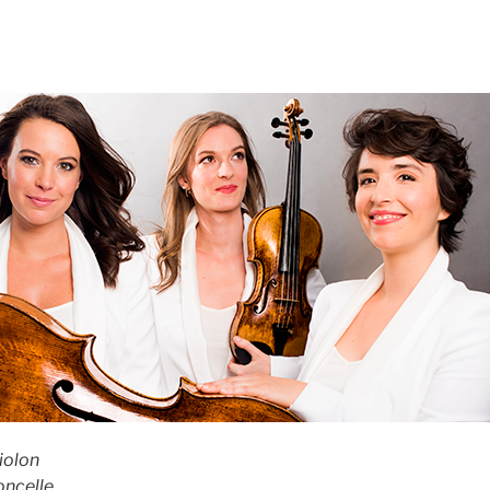
iolon
oncelle