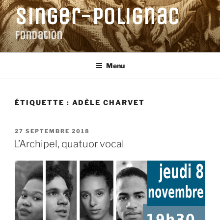
Aller
Singer-Polignac
au
contenu
Fondation
principal
Menu
ÉTIQUETTE :
ADÈLE CHARVET
PUBLIÉ
27 SEPTEMBRE 2018
LE
L’Archipel, quatuor vocal