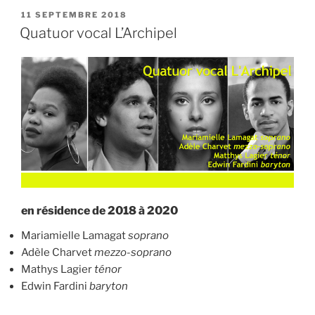
PUBLIÉ
11 SEPTEMBRE 2018
LE
Quatuor vocal L’Archipel
en résidence de 2018 à 2020
Mariamielle Lamagat
soprano
Adèle Charvet
mezzo-soprano
Mathys Lagier
ténor
Edwin Fardini
baryton