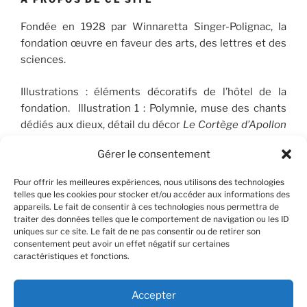
Fondée en 1928 par Winnaretta Singer-Polignac, la
fondation œuvre en faveur des arts, des lettres et des
sciences.
Illustrations : éléments décoratifs de l’hôtel de la
fondation. Illustration 1 : Polymnie, muse des chants
dédiés aux dieux, détail du décor
Le Cortège d’Apollon
(1910-1912), peint par José Maria Sert (1874-1945), qui
Gérer le consentement
orne le plafond du Salon de musique. © FSP/OLG
Pour offrir les meilleures expériences, nous utilisons des technologies
telles que les cookies pour stocker et/ou accéder aux informations des
appareils. Le fait de consentir à ces technologies nous permettra de
RECHERCHER
traiter des données telles que le comportement de navigation ou les ID
uniques sur ce site. Le fait de ne pas consentir ou de retirer son
consentement peut avoir un effet négatif sur certaines
Recherche
Recher
caractéristiques et fonctions.
pour
:
Accepter